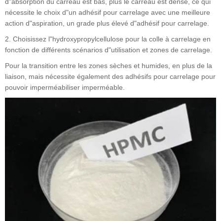
d"absorption du carreau est bas, plus le carreau est dense, ce qui
nécessite le choix d"un adhésif pour carrelage avec une meilleure
action d"aspiration, un grade plus élevé d"adhésif pour carrelage.
2. Choisissez l"hydroxypropylcellulose pour la colle à carrelage en
fonction de différents scénarios d"utilisation et zones de carrelage.
Pour la transition entre les zones sèches et humides, en plus de la
liaison, mais nécessite également des adhésifs pour carrelage pour
pouvoir imperméabiliser imperméable.