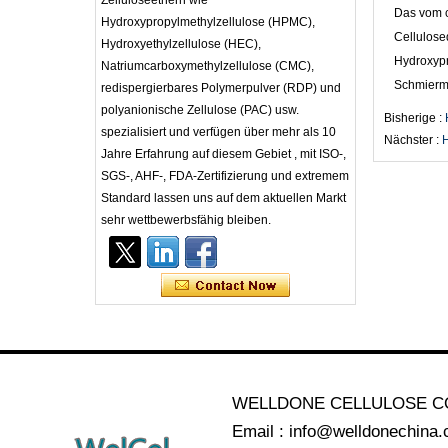
Zelluloseethern wie
Das vom c
Hydroxypropylmethylzellulose (HPMC),
Cellulosed
Hydroxyethylzellulose (HEC),
Hydroxypr
Natriumcarboxymethylzellulose (CMC),
Schmiermi
redispergierbares Polymerpulver (RDP) und
polyanionische Zellulose (PAC) usw.
Bisherige :
spezialisiert und verfügen über mehr als 10
Nächster :
H
Jahre Erfahrung auf diesem Gebiet , mit ISO-,
SGS-, AHF-, FDA-Zertifizierung und extremem
Standard lassen uns auf dem aktuellen Markt
sehr wettbewerbsfähig bleiben.
WELLDONE CELLULOSE C
Email : info@welldonechina