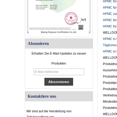
HPMC für
HPMC für
HPMC zur 
HPMC für 
HPMC für 
WELLDONE
HPMC in B
Abonnieren
Tägliches
HPMC in K
Erhalten Sie E-Mail-Updates zu neuen
WELLDONE
Produkten
Produktna
Aussehen 
Produktve
Produktpr
Produktbe
Vertriebs
Kontaktiere uns
Mindestbe
Produkt
Wir sind auf die Herstellung von
WELLDONE