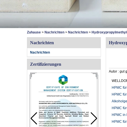
Zuhause
>
Nachrichten
>
Nachrichten
>
Hydroxypropylmethyl
Nachrichten
Hydroxyp
Nachrichten
Zertifizierungen
Autor :
gut 
WELLDONE
HPMC für
HPMC für
Alkoholg
HPMC für
HPMC in K
HPMC für 