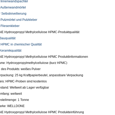
 Innenwandspachtel
 Außenwandmörtel
Selbstnivellierung
Putzmörtel und Putzkleber
Fliesenkleber
 Hydroxypropyl Methylcellulose HPMC-Produktqualität
auqualität
 HPMC in chemischer Qualität
eramikqualität
 Hydroxypropyl Methylcellulose HPMC Produktinformationen
me: Hydroxypropylmethylcellulose (kurz HPMC)
des Produkts: weißes Pulver
rpackung: 25 kg Kraftpapierbeutel, anpassbare Verpackung
eis: HPMC-Proben sind kostenlos
stand: Weltweit ab Lager verfügbar
umfang: weltweit
stellmenge: 1 Tonne
marke: WELLDONE
 Hydroxypropyl Methylcellulose HPMC Produkteinführung