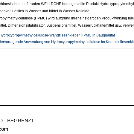
hinesischen Lieferanten WELLDONE bereitgestellte Produkt Hydroxypropylmethylc
erivat. Löslich in Wasser und bildet in Wasser Kolloide.
opylmethylcellulose (HPMC) wird aufgrund ihrer einzigartigen Produktwirkung häufi
ttel, Dimensionsstabilisator, Suspensionsmittel, Wasserrückhaltemittel usw. verwe
Hydroxypropylmethylcellulose-Wandfliesenkleber HPMC in Bauqualität
ervorragende Anwendung von Hydroxypropylmethylcellulose im Keramikfliesenkl
O., BEGRENZT
.com