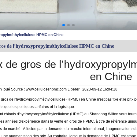
ypropylméthylcellulose HPMC en Chine
 gros de l’hydroxypropylméthylcellulose HPMC en Chine
x ​​de gros de l’hydroxyprop
en Chine
n joué
Source :
www.cellulosehpmc.com
Libérer :
2023-09-12 16:04:18
e gros de l'hydroxypropylméthylcellulose (HPMC) en Chine n'est pas fixe et le prix 
ls que les politiques tarifaires et la logistique.
ant chinois d'hydroxypropylméthylcellulose (HPMC) du Shandong Wilton vous fournit c
s années d'expérience dans la vente en gros de HPMC, à titre de référence uniq
rs de marché : Affectée par la demande du marché international, l’augmentation s
a une augmentation des prix. Au contraire, lorsque la demande de HPMC est atone,