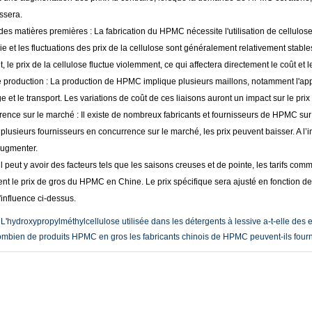
ssera.
des matières premières : La fabrication du HPMC nécessite l'utilisation de cellulo
ie et les fluctuations des prix de la cellulose sont généralement relativement stabl
, le prix de la cellulose fluctue violemment, ce qui affectera directement le coût et 
e production : La production de HPMC implique plusieurs maillons, notamment l'app
e et le transport. Les variations de coût de ces liaisons auront un impact sur le prix 
ence sur le marché : Il existe de nombreux fabricants et fournisseurs de HPMC sur le
e plusieurs fournisseurs en concurrence sur le marché, les prix peuvent baisser. A l’i
ugmenter.
il peut y avoir des facteurs tels que les saisons creuses et de pointe, les tarifs comme
t le prix de gros du HPMC en Chine. Le prix spécifique sera ajusté en fonction de 
'influence ci-dessus.
:
L'hydroxypropylméthylcellulose utilisée dans les détergents à lessive a-t-elle des 
mbien de produits HPMC en gros les fabricants chinois de HPMC peuvent-ils fournir