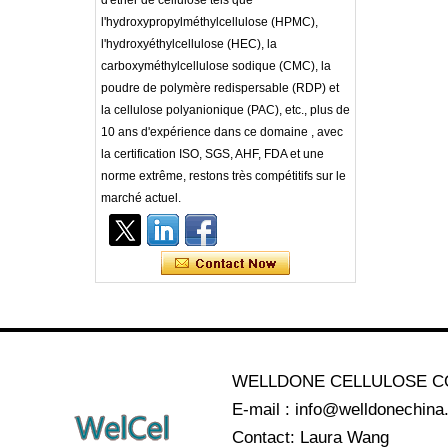
d'éther de cellulose tels que
l'hydroxypropylméthylcellulose (HPMC),
l'hydroxyéthylcellulose (HEC), la
carboxyméthylcellulose sodique (CMC), la
poudre de polymère redispersable (RDP) et
la cellulose polyanionique (PAC), etc., plus de
10 ans d'expérience dans ce domaine , avec
la certification ISO, SGS, AHF, FDA et une
norme extrême, restons très compétitifs sur le
marché actuel.
WELLDONE CELLULOSE CO
E-mail : info@welldonechin
Contact: Laura Wang