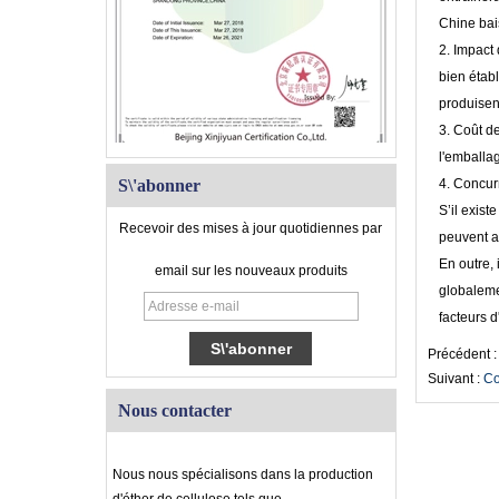
Chine bai
2. Impact 
bien établ
produisent
3. Coût d
l'emballag
S\'abonner
4. Concurr
S’il exist
Recevoir des mises à jour quotidiennes par
peuvent a
En outre, 
email sur les nouveaux produits
globalemen
facteurs d
Précédent 
Suivant :
Co
Nous contacter
Nous nous spécialisons dans la production