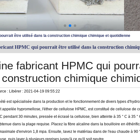
ourrait être utilisé dans la construction chimique chimique et quotidienne
ricant HPMC qui pourrait être utilisé dans la construction chimiq
ne fabricant HPMC qui pourrai
construction chimique chimi
rce :
Libérer :
2021-04-19 09:55:22
été est spécialisée dans la production et le fonctionnement de divers types d'hydr
 appelée hypromellose, l'éther de cellulose HPMC, est constitué de cellulose de co
C pendant 30 minutes, pressée et écrasé la cellulose, bien atteinte à 35 ° C à 35 °
btenue dans la plage requise. Placez la fibre alcaline dans la bouilloire en éthérifi
maximale d'environ 1,8 mpa. Ensuite, lavez le matériau dans de l'eau chaude à 90 
use, puis laver à plusieurs reprises jusqu'à ce qu'il soit neutre.