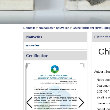
Domicile
>
Nouvelles
>
nouvelles
>
Chine fabricant HPMC qui p
Nouvelles
Chine fab
nouvelles
Chi
Certifications
Auteur :
Sou
Notre soci
également
à 35-40 ° 
alcaline o
pression 
centrifuge