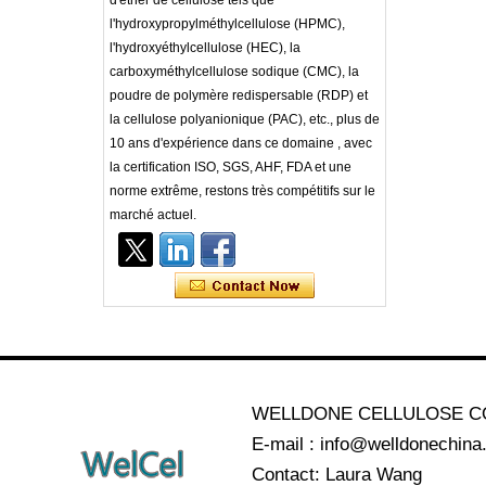
d'éther de cellulose tels que
l'hydroxypropylméthylcellulose (HPMC),
l'hydroxyéthylcellulose (HEC), la
carboxyméthylcellulose sodique (CMC), la
poudre de polymère redispersable (RDP) et
la cellulose polyanionique (PAC), etc., plus de
10 ans d'expérience dans ce domaine , avec
la certification ISO, SGS, AHF, FDA et une
norme extrême, restons très compétitifs sur le
marché actuel.
WELLDONE CELLULOSE CO
E-mail : info@welldonechin
Contact: Laura Wang