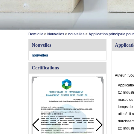
Domicile
>
Nouvelles
>
nouvelles
>
Application principale po
Nouvelles
Applicat
nouvelles
Certifications
Auteur :
Sou
Applicati
(1) Indust
mastic ou 
temps de f
utilisé. I
durcissem
(2) Indust