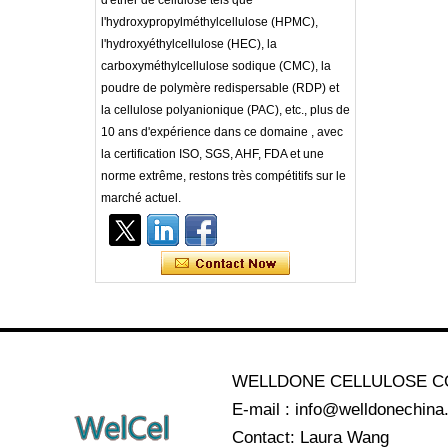
d'éther de cellulose tels que
l'hydroxypropylméthylcellulose (HPMC),
l'hydroxyéthylcellulose (HEC), la
carboxyméthylcellulose sodique (CMC), la
poudre de polymère redispersable (RDP) et
la cellulose polyanionique (PAC), etc., plus de
10 ans d'expérience dans ce domaine , avec
la certification ISO, SGS, AHF, FDA et une
norme extrême, restons très compétitifs sur le
marché actuel.
WELLDONE CELLULOSE CO
E-mail : info@welldonechin
Contact: Laura Wang