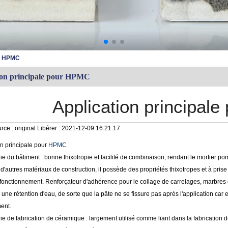
ur HPMC
ion principale pour HPMC
Application principal
rce :
original
Libérer :
2021-12-09 16:21:17
on principale pour
HPMC
rie du bâtiment : bonne thixotropie et facilité de combinaison, rendant le mortier pom
d'autres matériaux de construction, il possède des propriétés thixotropes et à prise l
onctionnement. Renforçateur d'adhérence pour le collage de carrelages, marbres et 
l a une rétention d'eau, de sorte que la pâte ne se fissure pas après l'application ca
ent.
rie de fabrication de céramique : largement utilisé comme liant dans la fabrication 