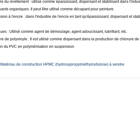
rie du revêtement : utilisé comme épaississant, dispersant et stabilisant dans l'ind
vants organiques. Il peut être utilisé comme décapant pour peinture.
sion à l'encre : dans l'industrie de l'encre en tant qu'épaississant, dispersant et s
ques : Utilisé comme agent de démoulage, agent adoucissant, lubrifiant, etc.
re de polyvinyle : Il est utilisé comme dispersant dans la production de chlorure de p
on du PVC en polymérisation en suspension.
:
Matériau de construction HPMC (hydroxypropylméthylcellulose) à vendre