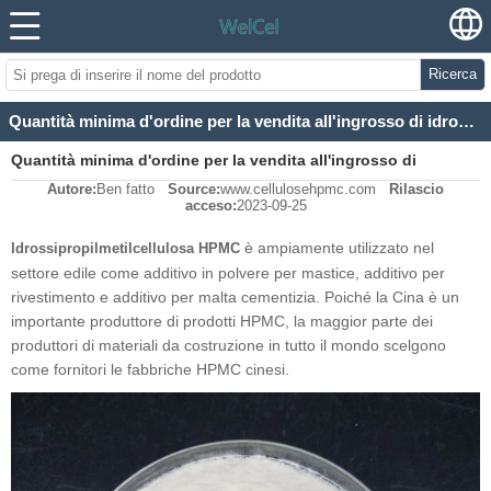
Ricerca
Quantità minima d'ordine per la vendita all'ingrosso di idrossipropilmetilcellulosa HPMC
Quantità minima d'ordine per la vendita all'ingrosso di
Autore:
Ben fatto
Source:
www.cellulosehpmc.com
Rilascio
idrossipropilmetilcellulosa HPMC
acceso:
2023-09-25
è ampiamente utilizzato nel
Idrossipropilmetilcellulosa HPMC
settore edile come additivo in polvere per mastice, additivo per
rivestimento e additivo per malta cementizia. Poiché la Cina è un
importante produttore di prodotti HPMC, la maggior parte dei
produttori di materiali da costruzione in tutto il mondo scelgono
come fornitori le fabbriche HPMC cinesi.