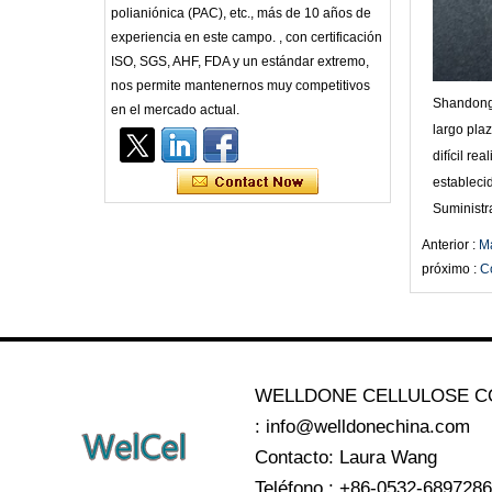
polianiónica (PAC), etc., más de 10 años de
experiencia en este campo. , con certificación
ISO, SGS, AHF, FDA y un estándar extremo,
nos permite mantenernos muy competitivos
Shandong 
en el mercado actual.
largo pla
difícil re
estableci
Suministr
Anterior :
Ma
próximo :
Co
WELLDONE CELLULOSE CO
: info@welldonechina.com
Contacto: Laura Wang
Teléfono : +86-0532-689728