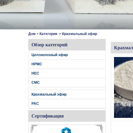
Дом
>
Категория
>
Крахмальный эфир
Обзор категорий
Крахмал
Целлюлозный эфир
HPMC
HEC
CMC
Крахмальный эфир
PAC
Сертификация