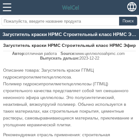
Поиск
Загуститель краски HPMC Строительный класс HPMC Эфир целлюлозы Полимер
Загуститель краски HPMC Строительный класс HPMC Эфир
Автор:
отличная работа
Source:
www.целлюлозаhpmc.com
целлюлозы Полимер
Выпускать дальше:
2023-12-22
Описание товара: Загуститель краски ГПМЦ
гидроксипропилметилцеллюлоза.
Полимер гидроксипропилметилцеллюлозы (ГПМЦ)
строительного качества представляет собой тип смешанного
неионного эфира целлюлозы. Это полусинтетический,
неактивный, вязкоупругий полимер. Обычно используется в
таких материалах, как строительные покрытия, цементные
растворы, самовыравнивающиеся материалы, приклеивание и
утолщение керамической плитки.
Рекомендуемая отрасль применения: строительная