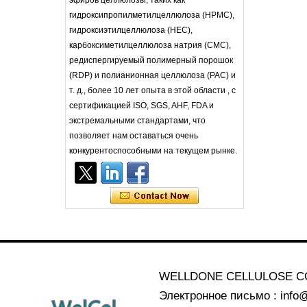
эфиров целлюлозы, таких как
гидроксипропилметилцеллюлоза (HPMC),
гидроксиэтилцеллюлоза (HEC),
карбоксиметилцеллюлоза натрия (CMC),
редиспергируемый полимерный порошок
(RDP) и полианионная целлюлоза (PAC) и
т. д., более 10 лет опыта в этой области , с
сертификацией ISO, SGS, AHF, FDA и
экстремальными стандартами, что
позволяет нам оставаться очень
конкурентоспособными на текущем рынке.
WELLDONE CELLULOSE CO
Электронное письмо : info