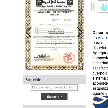
Descrip
La viscos
para det
disuelta.
Agregar
composic
suciedad
satisfact
cuerpo d
sistema d
Suscribir
acondici
estabiliz
agente g