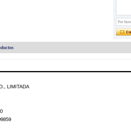
oductos
., LIMITADA
60
09859