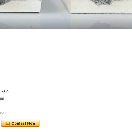
: ≤5.0
000
 ≥90