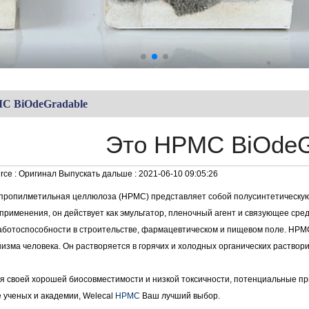
C BiOdeGradable
Это HPMC BiOdeG
rce :
Оригинал
Выпускать дальше :
2021-06-10 09:05:26
пропилметильная целлюлоза (HPMC) представляет собой полусинтетическу
применения, он действует как эмульгатор, пленочный агент и связующее сре
аботоспособности в строительстве, фармацевтическом и пищевом поле. HPM
низма человека. Он растворяется в горячих и холодных органических раствор
я своей хорошей биосовместимости и низкой токсичности, потенциальные 
 ученых и академии, Welecal
HPMC
Ваш лучший выбор.