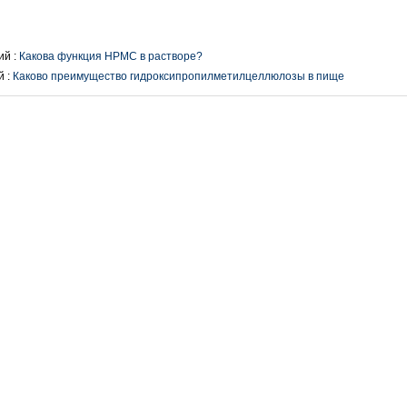
й :
Какова функция HPMC в растворе?
 :
Каково преимущество гидроксипропилметилцеллюлозы в пище