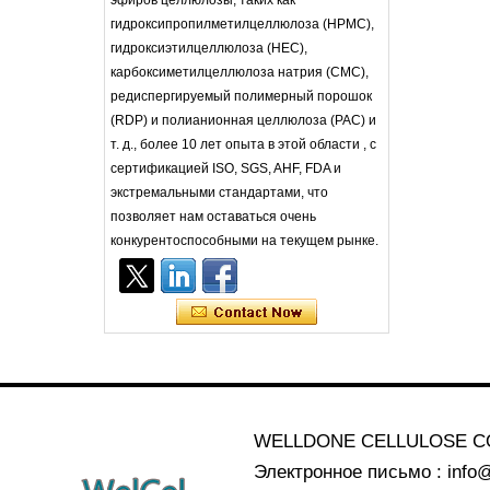
эфиров целлюлозы, таких как
гидроксипропилметилцеллюлоза (HPMC),
гидроксиэтилцеллюлоза (HEC),
карбоксиметилцеллюлоза натрия (CMC),
редиспергируемый полимерный порошок
(RDP) и полианионная целлюлоза (PAC) и
т. д., более 10 лет опыта в этой области , с
сертификацией ISO, SGS, AHF, FDA и
экстремальными стандартами, что
позволяет нам оставаться очень
конкурентоспособными на текущем рынке.
WELLDONE CELLULOSE CO
Электронное письмо : info