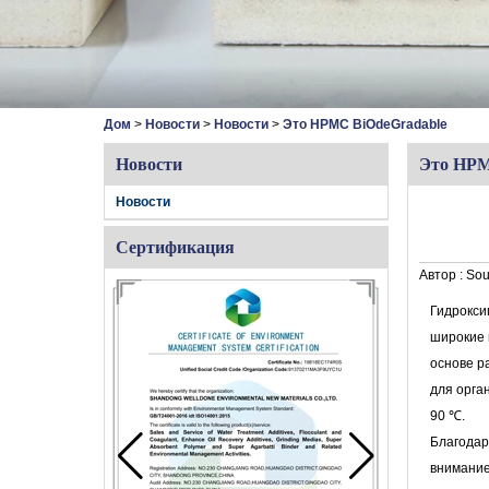
Дом
>
Новости
>
Новости
>
Это HPMC BiOdeGradable
Новости
Это HPM
Новости
Сертификация
Автор :
Sou
Гидрокси
широкие 
основе р
для орга
90 ℃.
Благодар
внимание