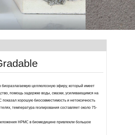
radable
ю биоразлагаемую целлюлозную эфиру, который имеет
дство, помощь задержке воды, смазки, усиливающимся на
C показал хорошую биосовместимость и нетоксичность
ителях, температура геэлирования составляет около 75-
приложения HPMC в биомедицине привлекли большое